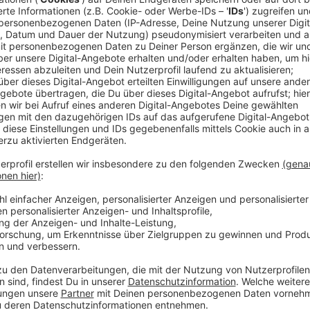
Konzerte könnten demnächst aussehen, als ob sie au
"Production Club" hat einen Anzug entworfen, der un
sogenannte "Micrashell"-Schutzanzug soll laut
Webs
Filtersystem und eine Reihe von LED-Beleuchtungen 
Druckbehälter in den Anzug zu bauen, damit man wäh
kann. Was auf den ersten Blick nach einer coolen Id
den Kosten scheitern. Wer kauft sich schon neben d
Anzug, der mindestens das gleiche kostet?
Anzeige
Wir benötigen Ihre Z
den YouTube Video
laden!
Wir verwenden einen S
Drittanbieters, um V