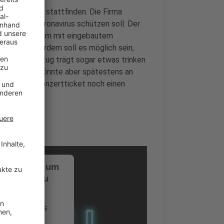
f dem Mond stattfinden. Die Firma
s vor dem Coronavirus schützen soll. Der
ide
einen Helm mit eingebautem
haben. Außerdem soll es möglich sein,
rend den Anzug trägt sogar etwas trinken
ee aussieht, könnte aber spätestens an
em teuren Konzertticket noch einen
ustimmung, um
-Service zu
ervice eines
ideoinhalte