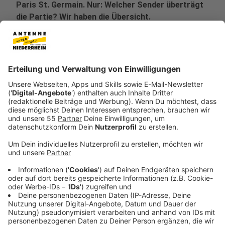
Paris St. Germain. Nur: Welcher Sender überträgt
die Partie? Wir haben die Übersicht.
Veröffentlicht:
Montag, 17.02.2020 07:43
Anzeige
Seitdem der Streamingdienst DAZN auch Champions-
League-Rechte besitzt, müssen Fußballfans sich
immer erst einmal noch vergewissern, wo die
verschiedenen Spiele laufen. Denn der Pay-TV-Sender
Sky teilt sich die Begegnungen mit DAZN ziemlich
kompliziert auf. Im Free-TV gibt es übrigens keine
einzige Partie zu sehen, da sich ARD, ZDF, RTL oder
Sport1 keine Rechte an der Königsklasse sichern
konnten (Stand: 17.02.).
Anzeige