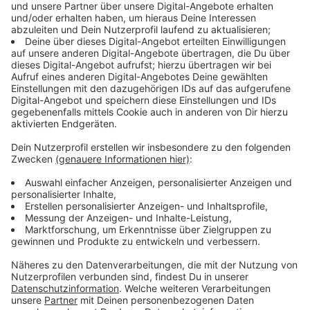
Mal bei Sky, mal bei DAZN
Anzeige
Fans von Borussia Dortmund brauchen beide Anbieter.
Denn der BVB wird im Achtelfinale gegen Paris St.
Germain im Hinspiel am Dienstag (18.02 - 21 Uhr) von
DAZN übertragen. Das Rückspiel in der französischen
Hauptstadt am 11. März um 21 Uhr zeigt allerdings
Sky. Besser haben es Anhänger vom FC Bayern. Denn
Sky zeigt sowohl Hin- als auch Rückspiel gegen den
FC Chelsea live (25.02 und 18.03 - 21 Uhr).
Anzeige
Grundsätzlich teilen sich Sky und DAZN sechs von