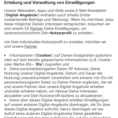
Dörfern hier im Kreis - am Niederrhein. Aktuell
betrifft es Goch - genauer gesagt, die
Grundschulen in Kessel und Asperden.
Veröffentlicht:
Dienstag, 21.11.2023 15:41
Anzeige
Im Sommer fiel bei der Stadt die Entscheidung
zugunsten des Standortes in Asperden. Hier soll ein
Grundstück gekauft werden, um neu zu bauen. Die
Niers-Gendel-Schule in Kessel würde dann
geschlossen. Diese Entscheidung musste bei einer
Bürgerinitiative (BI) erstmal sacken und überlegt
werden. Jetzt hat sie ein Bürgerbegehren eingereicht,
mit dem Ziel, dass die Grundschulen an beiden
Standorten erhalten bleiben sollen.