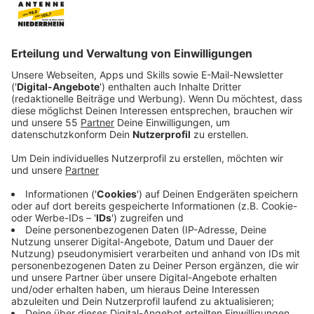
Anzeige
Mit diesem Erfolg hat die Fotografin
Simone Werner-
Ney
nun wirklich nicht gerechnet. Sie kam auf die
Schnapsidee, einfach mal Bierbäuche zu fotografieren.
Das Angebot im Internet stieß auf Interesse - von
einer Bierbrauerei. Die Brauerei Hütten aus
Warmensteinach in Nordbayern buchte die Fotografin
(hier geht es zu ihrer Homepage)
und
herausgekommen ist dann tatsächlich ein Bierbauch-
Kalender.
Die Models kommen laut BILD aus dem Bekannten-
und Kundenkreis der Brauerei. Herausgekommen ist ein
Kalender voller schöner Bierbäuche - eben echte
Männer halt. Wie sagt man so schön: Bier formte diese