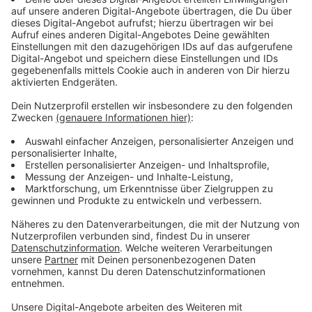
schönen Körper.
Anzeige
©
Simone Werner-Ney
Anzeige
Interview mit Fotografin Simone Werner-Ney
Anzeige
Unser Kollege Jürgen Bangert hat sich mit Fotografin
Simone Werner-Ney über das Projekt unterhalten und
wie es überhaupt dazu gekommen ist. Außerdem
verrät sie, dass jeder, der so einen Bierbauch-Kalender
haben möchte, schnell sein muss. Denn die Nachfrage