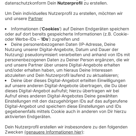
Anzeige
In sozialen Medien wird ein dunkler Opel Astra mit
polnischem Kennzeichen beschrieben. Eine ältere Frau
soll im Auto sitzen. Ein Mann soll daneben stehen und
gezielt Autofahrer anhalten. Der Mann soll erzählt
haben, sein Vater liege in Frankfurt im Krankenhaus. Er
brauche dringend Geld für Benzin. So wolle er offenbar
Bargeld von hilfsbereiten Fahrern bekommen. Auf
Anfrage der NRZ hat die Polizei im Kreis Borken die
Masche grundsätzlich bestätigt. Nach Polizeiangaben
wird an Autobahnauffahrten immer wieder unter
falschen Angaben um Geld gebettelt. Die Polizei
spricht dabei von Betrug.
Anzeige