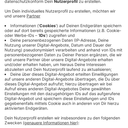
Anzeige
Er sei dafür verantwortlich, dass ein wegen sexuellen
Missbrauchs verurteilter Priester weiter in der
Seelsorge arbeiten konnte, u.a. bei Jugendfreizeiten.
Das sagten Bistums-Vertreter auf einer
Gemeindeversammlung im westfälischen
Westerkappeln. Der beschuldigte Priester stammt aus
dem Rheinland und ist heute 85 Jahre alt. In den
1970er Jahren hatte er u.a. in Bocholt und in den 80er
Jahren in Moers gearbeitet. Der Mann war zweimal
wegen Missbrauchs verurteilt worden. Trotz seiner
Vorstrafen konnte er danach weiter als Seelsorger
arbeiten. Bischof Tenhumberg war von 1969 bis zu
seinem Tod im Jahr 1979 Bischof in Münster.
Anzeige