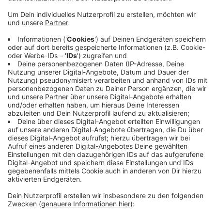
Anzeige
Das Team um Crischa Ohler und Sjef van der Linden
bekam den "Rhein­land­ta­ler" des
Landschaftsverbandes Rheinland in der Ka­te­go­rie "Ge­
sell­schaft". Dabei wurde vor allem das thea­ter­päd­ago­
gi­sche En­ga­ge­ment gewürdigt. Das Kin­der- und Ju­
gend­thea­ter mi­ni-art wur­de für sei­ne Ar­beit be­reits
mehrfach aus­ge­zeich­net, allein neun Mal mit dem Kin­
der- und Ju­gend­thea­ter­preis NRW. Mi­ni-art ar­bei­tet
auch grenz­über­schrei­tend mit vie­len Pro­jek­ten, bei de­
nen nie­der­län­di­sche Künst­ler be­tei­ligt sind.
Anzeige