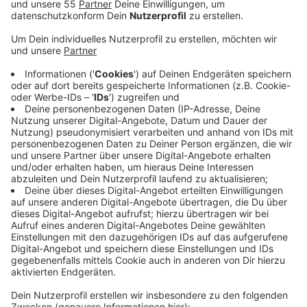
Schneppenbaum verlängert. Man habe in
Absprache mit der Gemeinde die Verlängerung der
Nachfragebündelung bis zum 23.08.2025
beschlossen.
Veröffentlicht:
Mittwoch, 30.07.2025 06:38
Anzeige
Voraussetzung für den Ausbau ist nach wie vor die
erforderliche Vertragsquote von mindestens 33
Prozent.
In den kommenden Wochen werden
Vertriebsmitarbeiter der Deutschen Glasfaser von Tür
zu Tür gehen und auf Wunsch die Anwohner
informieren. Alle Mitarbeiter können sich ausweisen
und kommen der Aufforderung dazu