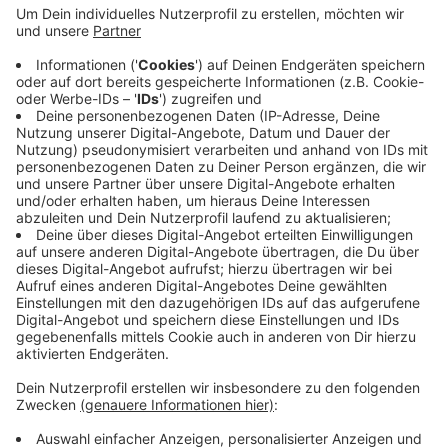
Anzeige
Alle Bürger sind zur Teilnahme aufgerufen.
Einsendeschluss ist der 31. Juli. Die drei beliebtesten
Fotos gewinnen Gutscheine im Wert von bis zu
fünfundsiebzig Euro. Alle Bilder werden veröffentlicht.
Danach darf abgestimmt werden. Die FDP möchte
wissen, was den Menschen vor Ort wichtig ist. Die
Aktion soll neue Ideen für die Arbeit im Rat liefern.
Anzeige
Anzeige