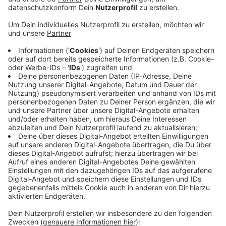
Anzeige
Nach den beiden 38 und 43 Jahre alten Männern solle
nun mit Hilfe von Fotos gesucht werden, so ein
Sprecher der Polizei Kleve. Die beiden als
gewaltbereit geltenden Patienten waren gestern
Abend mit dem weißen Ford Mondeo (Kennzeichen
KLE-S 2521) eines Pflegers geflohen. Die beiden
Männer seien inzwischen international zur Fahndung
ausgeschrieben. Auch die niederländischen Behörden
seien informiert worden, heißt es. Außerdem seien
bereits Hinweise aus der Bevölkerung eingegangen,
denen nachgegangen werde. Die Männer waren laut
Polizei wegen Raubdelikten verurteilt worden und
saßen seit Oktober sowie Dezember 2019 im
Maßregelvollzug.