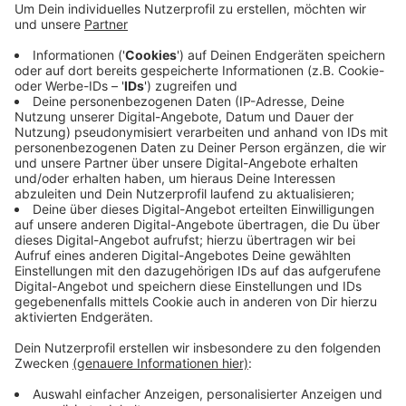
Anzeige
Bei dem Einsatz gestern Abend musste wegen
Hochspannungs-Gefahr ein Mitarbeiter von Westnetz
helfen. Der Greifvogel konnte schließlich aus seiner
misslichen Lage befreit werden. Die Einsatzkräfte der
Feuerwehr brachten den verletzten Bussard zu einem
Tierarzt.
Anzeige
Anzeige