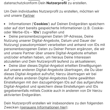
Veröffentlicht:
Donnerstag, 03.04.2025 06:01
Anzeige
Die Auszeichnung, die seit 2011 vergeben wird, richtet
sich an Absolventen von Universitäten, Hochschulen
oder Akademien aller Fachrichtungen, die etwas zu
Aspekten des Werkes und Wirkens von Joseph Beuys
beitragen. Ebenso können wissenschaftliche Aufsätze
oder Ausstellungsprojekte, die auf eigenen
Forschungsergebnissen beruhen, eingereicht werden.
Diese sollten nachweislich neue Erkenntnisse über
Beuys, der 1986 verstorben ist, enthalten,
beispielsweise sein Umfeld, seine Ideale oder seine
Nachwirkung. Weitere Informationen gibt es
HIER!
Anzeige