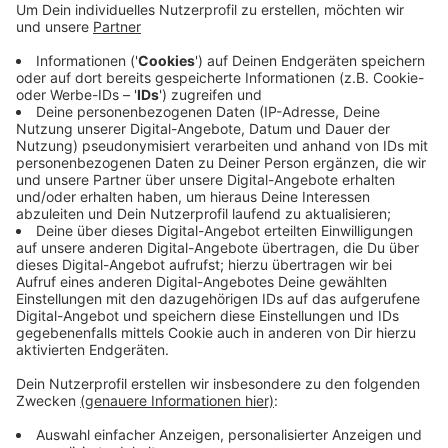
Freitagabend ebenfalls Verletzungen. Er hatte mit
seinem Wagen zuerst den Gartenzaun
durchbrochen, mit einer solchen Wucht, dass
Betonfundamente herausgerissen wurden. Zwei
Kinder, die im Obergeschoss waren, blieben
unverletzt. Die Ursache des Unfalls und die
Schadenshöhe waren zunächst unklar.
Veröffentlicht:
Montag, 24.06.2019 06:34
Anzeige
Anzeige