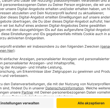
Comedy
Atze Schröders Kaltstart 24:
Anzeige
Der Sommer hat dieses Jahr lange auf sich warten l
heißer, Schröder! Schon zum Jahresanfang hat uns A
jetzt will er uns gut gelaunt bis in den Herbst bringe
"Lass' mich mal machen." Also volle Kraft voraus und
24.
Anzeige