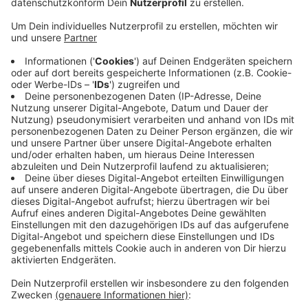
Veröffentlicht:
Montag, 11.11.2019 14:06
Anzeige
Ziel sei es, den Stickstoffausstoß zu senken. Wegen
eines Gerichtsurteils mussten im Mai 18.000
Bauprojekte wegen Stickstoffbelastungen auf Eis
gelegt werden. Mit der Geschwindigkeitsbegrenzung
könne man den Stickstoffausstoß enorm senken und
somit auch wieder Bauprojekte freigeben, heißt es. Die
niederländische Regierung will die Geschwindigkeit auf
mehreren Strecken im gesamten Land auf Tempo 100
verringern. Allerdings nicht in einer gesamten Region
und flächendeckend.
Anzeige