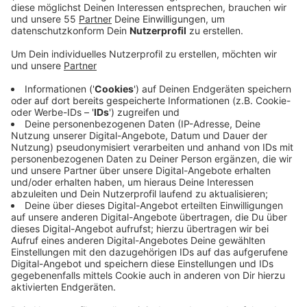
bisher unbekannt. Die Raupen bilden Nester in
Kiefern und können über ihre Brennhaare
gesundheitliche Beschwerden bei Menschen und
Tieren verursachen, darunter Hunde, Katzen und
Pferde.
Veröffentlicht:
Montag, 25.08.2025 06:47
Anzeige
Anders als bei den Eichenprozessionsspinnern
vermehren sich die Kiefernprozessionsspinner
schneller, und die Raupen bauen nach jeder Häutung
ein neues Nest, in dem sie auch überwintern. Die
genauen Fundorte werden aktuell noch nicht
veröffentlicht. Die Monitoring-Daten sollen Mitte
September freigegeben werden. Jede Raupe trägt
etwa eine Million solcher Haare, etwas mehr als die