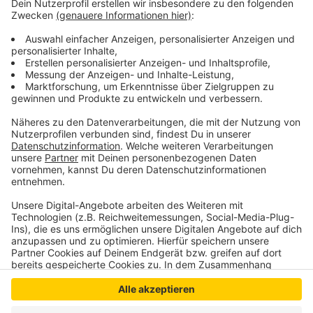
Eichenprozessionsspinner.
https://www.naturetoday.com/nl/nl/nature-
reports/message/?msg=34265
Anzeige
Anzeige
Anzeige