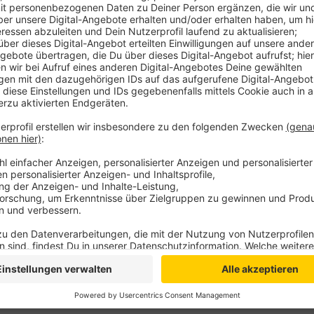
Die Eigentümer sind sich grundsätzlich darin einige,
behoben werden muss. Allerdings müssen sich die vi
gemeinsamen Plan einigen. Die Arnheimer Stadtverw
Häuserblock als eine Einheit, in Wirklichkeit gibt es
eigenen Versicherungen.
Anzeige