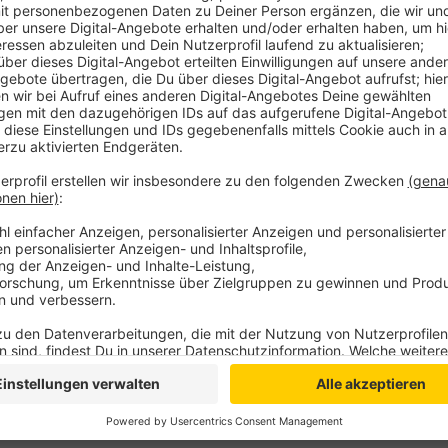
Demnach belasten Videoaufnahmen und Zeugenaussag
Arnheim kommen. Sie sitzen derzeit in Untersuchung
historische Gebäude mit Wohnungen und Ladenlokalen
Sachschaden.
Anzeige