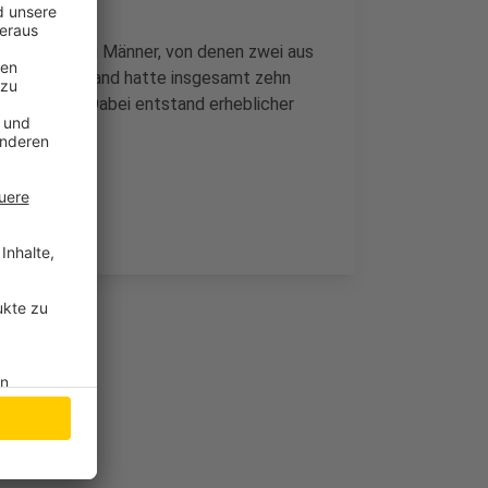
en die drei Männer, von denen zwei aus
shaft. Der Brand hatte insgesamt zehn
 zerstört. Dabei entstand erheblicher