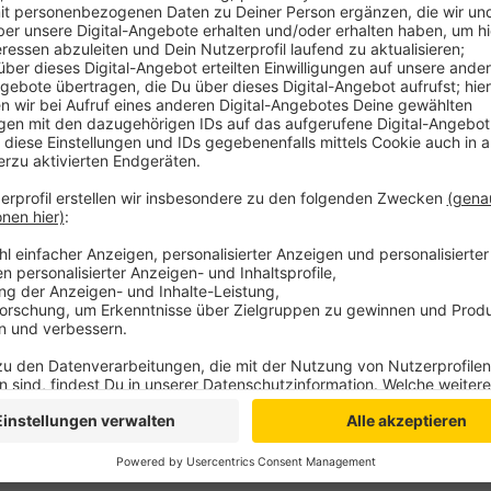
Anzeige
Der Zuschuss gilt für den Schutz von Weidetieren wi
Pferden, Dam- und Rotwild. Rechtlich umstritten ist 
einen Abschuss von Wölfen in der Proviz Gelderland. S
zweimal in einer Woche ein gut geschütztes Weideti
Anzeige