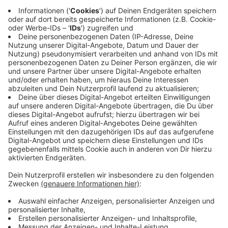
Anzeige
Zwanzig Jahre The Kooks
Anzeige
Pritchard beschreibt die letzten zwei Jahrzehnte als
eine lehrreiche Reise voller Herausforderungen und
Erfolge. Die Band hat sich stets weiterentwickelt und
dabei ihre Indie-Wurzeln bewahrt. Trotz der
Schwierigkeiten, die das Musikgeschäft mit sich
bringt, bleibt Pritchard optimistisch und dankbar für
die Möglichkeit, ihre Musik weltweit zu präsentieren.
Im Laufe der Jahre hat Pritchard mit vielen
musikalischen Größen zusammengearbeitet, darunter
auch seine Idole wie Bob Dylan. Diese Begegnungen