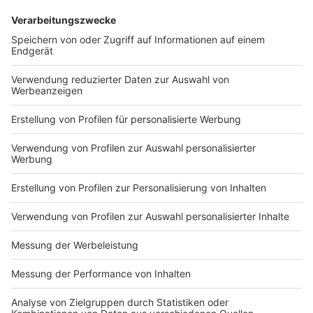
Das Video zu "Sunny Baby"
Anzeige
Wir benötigen Ihre
Zustimmung, um den YouTube
Video-Service zu laden!
Wir verwenden einen Service eines
Drittanbieters, um Videoinhalte
einzubetten. Dieser Service kann
Daten zu Ihren Aktivitäten
sammeln. Bitte lesen Sie die
Details durch und stimmen Sie der
Nutzung des Service zu, um dieses
Video anzusehen.
Mehr Informationen
Die britische Band The Kooks ist zurück und bringt mit