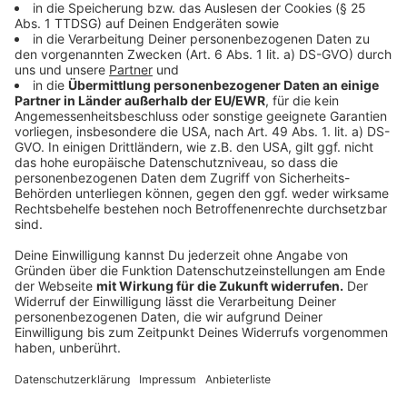
Mit der neuen Single "Sunny Baby" und dem
kommenden Album kehren The Kooks zu ihren Indie-
Wurzeln zurück. Pritchard erklärt, dass das Album eine
Mischung aus nostalgischen Klängen und modernen
Einflüssen ist. Die Single vermittelt ein Gefühl von
Sommer und Freiheit, inspiriert von persönlichen
Erlebnissen und der Geburt seines ersten Kindes. The
Kooks sind bereit, ihre Musik auf der bevorstehenden
US- und Europa-Tour zu präsentieren. Pritchard freut
sich darauf, sowohl alte als auch neue Fans zu treffen.
Er ist begeistert von der Tatsache, dass ihre Musik
auch bei jüngeren Generationen Anklang findet und
sieht darin eine Bestätigung für die zeitlose Qualität
ihrer Songs.
Anzeige