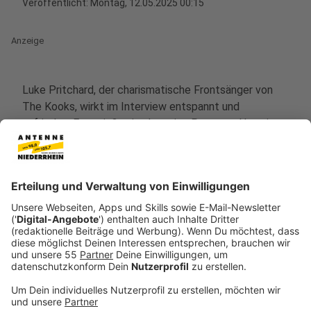
Veröffentlicht:
Montag, 12.05.2025 00:15
Anzeige
Luke Pritchard, der charismatische Frontsänger von
The Kooks, wirkt im Interview entspannt und
zufrieden. Er genießt eine kreative Pause und bereitet
sich auf die bevorstehende Australien-Tour vor. Diese
Gelassenheit spiegelt sich auch in der Musik der Band
wider, die seit ihrer Gründung vor zwanzig Jahren
Höhen und Tiefen erlebt hat.
Anzeige
Hört hier das neue Album von The Kooks
Anzeige