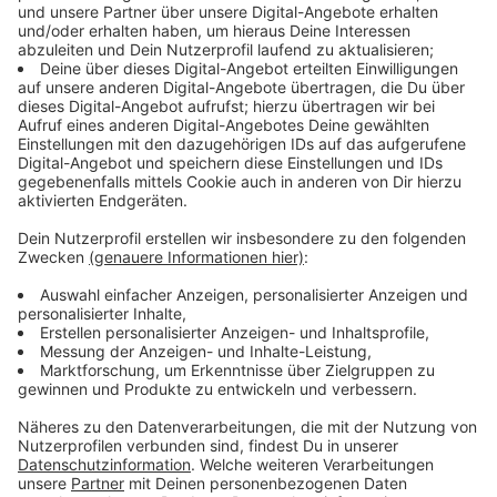
Dabei hat sie sich auch wieder viel prominente Gäste in
Boot geholt. Ariana Grande ist bei "Rain on me", der
aktuellen Single dabei. Elton John kooperiert mit Lady
Gaga bei "Sine from above". Da sind die ersten Takte
fast schon ein kleiner Scherz. Ruhig und mit Regen
unterlegt, nur um dann zu einer Dance-Nummer zu
werden
Anzeige
Pink ist die Farbe des Albums
Anzeige
Lady Gaga will mit dem Albumtitel sagen: "Wir sind alle
so unterschiedlich – und das nicht nur bezogen auf