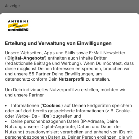
Anzeige
Zurück zu den Wurzeln, ein bisschen - das scheint die
Devise hinter "Chromatica" zu sein. Lady Gaga ist
zurück zu ihrem extrem tanzbaren
Dance-Pop der
ersten Alben gegangen.Aber auch viel Neues mischt
sie in ihren Sound. Zwischen 90er-Sounds und
modernem Pop, den die aktuellen DJs populär
gemacht haben. Ganz viel Madonna können wir
raushören und auch das erste Album von Daft Punk
steckt hier immer mal mit drin in "Chromatica".
Anzeige
Elton John als Gast - aber ohne Ballade
Anzeige