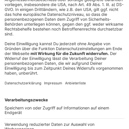
Video-Service zu laden!
Wir verwenden einen Service eines
Drittanbieters, um Videoinhalte
einzubetten. Dieser Service kann
Daten zu Ihren Aktivitäten
sammeln. Bitte lesen Sie die
Details durch und stimmen Sie der
Nutzung des Service zu, um dieses
Video anzusehen.
Mehr Informationen
Lady Gaga - Stupid Love (Official Music Video)
Akzeptieren
Anzeige
powered by
Usercentrics Consent
Management Platform