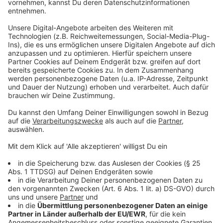
Herkunft und so, sondern unsere Persönlichkeiten sind
so verschieden, aber wir sind uns gleichzeitig auch so
nah. Genau wie die CHROMATISCHEN Töne in der
Musik, immer ein Halbton neben dem nächsten." Lady
Gaga hat das Album in einer harten Zeit geschrieben,
sagt sie. Aber sie hat ihre Freundlichkeit
wiedergefunden und will die nun verbreiten. Denn
Freundlichkeit macht uns von allem frei und scheitert
nie.
Anzeige
Anzeige
Wir benötigen Ihre
Zustimmung, um den YouTube