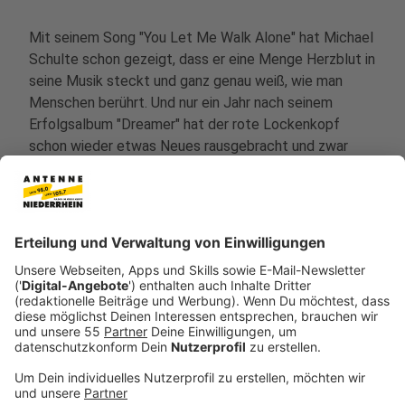
Mit seinem Song "You Let Me Walk Alone" hat Michael
Schulte schon gezeigt, dass er eine Menge Herzblut in
seine Musik steckt und ganz genau weiß, wie man
Menschen berührt. Und nur ein Jahr nach seinem
Erfolgsalbum "Dreamer" hat der rote Lockenkopf
schon wieder etwas Neues rausgebracht und zwar
sein zweites Album "Highs & Lows".
Anzeige
Höhen und Tiefen
Anzeige
Ein Album, dass, wie der Titel schon sagt, voller Höhen
und Tiefen steckt. Eben genau wie das Leben!
Michael ist es besonders wichtig, dass man mit der