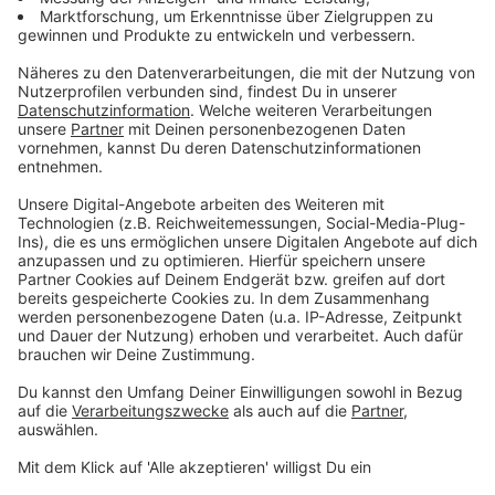
Details durch und stimmen Sie der
Nutzung des Service zu, um dieses
Video anzusehen.
Mehr Informationen
Michael Schulte über Höhe- und Tiefpunkte und was
es mit seinem neuen Album zu tun hat.
Akzeptieren
Anzeige
powered by
Usercentrics Consent
Management Platform
Das Ganze ist natürlich kein leichter Prozess und dafür
braucht man eben auch eine Menge Mut und Kraft -
die kann man in den 14 Songs auf seiner neuen Platte
auch hören.
"High & Lows" ist unser Album der Woche.
Anzeige