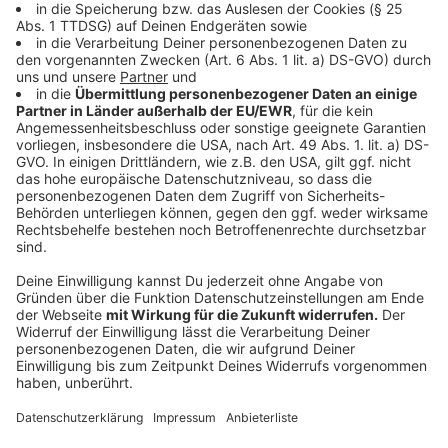
Das ist die Trackliste
Anzeige
Back to the Start
Every Little Piece
Highs & Lows
All I Need
Dreaming out Loud
Let It Go
Someone
Never Let You Down
Keep You Close
Lighthouse
My Love
The Love You Left Behind
Don't You Let Me Go
Lows & Highs