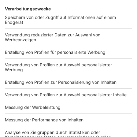
Anzeige
Wir benötigen Ihre
Zustimmung, um den YouTube
Video-Service zu laden!
Wir verwenden einen Service eines
Drittanbieters, um Videoinhalte
einzubetten. Dieser Service kann
Daten zu Ihren Aktivitäten
sammeln. Bitte lesen Sie die
Details durch und stimmen Sie der
Nutzung des Service zu, um dieses
Video anzusehen.
Mehr Informationen
Michael Schultes aktuelle Auskopplung "Let It Go" aus