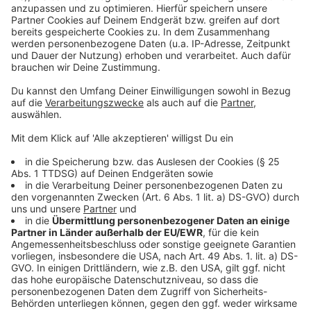
Daten zu Ihren Aktivitäten
sammeln. Bitte lesen Sie die
Details durch und stimmen Sie der
Nutzung des Service zu, um dieses
Video anzusehen.
Mehr Informationen
Dennis Lloyd - The Way (Official Video)
Akzeptieren
Anzeige
powered by
Usercentrics Consent
Management Platform
Anzeige
Anzeige