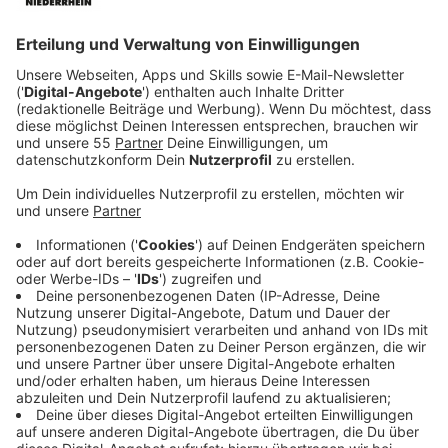
Endlich den großen Durchbruch schaffen und ein Star
werden. Für viele Musiker ist das genau DER Traum
schlechthin! Aber Hand aufs Herz: Wenn man es dann
geschafft hat, ist nicht immer alles rosig. Dennis Lloyd
hat genau das gemerkt, nachdem er mit seiner Single
"Nevermind" einen riesen Karrieresprung gemacht hat.
Seit dem Hit ist Dennis Leben nicht mehr das was es
mal war. Non-Stopp unterwegs sein, performen,
arbeiten – eigentlich ist das ja genau das Ziel, wenn
man groß rauskommen möchte. Für Dennis hatte das
allerdings Folgen. Auf Instagram hat er gepostet, dass
die Tour, die er 2019 hatte, irgendwas in ihm
gebrochen hat und er monatelang gebraucht hat, um
wieder klar zu kommen. Diese Zeit hat er genutzt und
versucht etwas Gutes draus zu machen. Und genau
das hat er geschafft. Er hat in dieser Zeit angefangen
ein Album zu machen und das ist fertig. "Some Days"