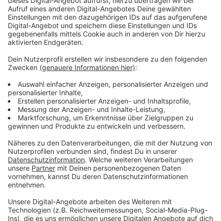
heißt die Platte. 14 Tracks sind drauf. "Bottom Line",
"Irrelevant", "27 Club" - das klingt schon nach einem
düsteren Album. Ist dann aber soundtechnisch
trotzdem ziemlich abwechslungsreich. Seine neue
Single "The Way" handelt auch von einer schweren
Zeit und vom instrumental her, hört man das finde ich
gar nicht raus. Hier ist er jetzt: Dennis Lloyd mit „The
Way“.
Anzeige
Wir benötigen Ihre
Zustimmung, um den YouTube
Video-Service zu laden!
Wir verwenden einen Service eines
Drittanbieters, um Videoinhalte
einzubetten. Dieser Service kann