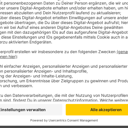
Rucksack packen, ab in den Flieger und mal schaue
Marmulla aus Welver hat sich zusammen mit seiner F
Südamerika erfüllt. Seit Januar tourt das Pärchen übe
Brasilien.
Anzeige
Timo Müller
Abenteuer Ausland: Marius macht ein Sabbati
Anzeige