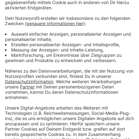
attraktive Gutscheine gesponsert. Sämtliche Erlöse
aus der Tombola und den weiteren Aktionen kommen
der Aktion „Wir helfen Ben“ zu gute.
Für die kleinen Gäste wird unter anderem
Kinderschminken, Basteln, Malen und eine
Buttonmaschine angeboten. Zudem besteht die
Möglichkeit Luftballons mit Herzenswünschen zu
versehen und in die Luft aufsteigen zu lassen.
Während die kleinen Gäste für Ben Bilder malen können
haben die Erwachsenen die Möglichkeit sich beim
Team von „Wir helfen Ben“ als potenzielle
Stammzellspender registrieren zu lassen.
Abbildung 1: Aufstieg der Herzenswunsch-Luftballons
Anzeige