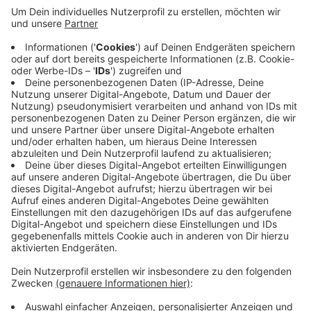
heißt, Polizeibeamter zu sein. Sie lernen neben
dem Dienst im Streifenwagen auch die
Tatortarbeit der Kriminalpolizei kennen und
können virtuell im Polizeihubschrauber mitfliegen.
Weitere Tage sind auf Anfrage möglich.
Hier geht's zu den Infos!
Veröffentlicht:
Dienstag, 08.06.2021 05:48
Anzeige
Anzeige