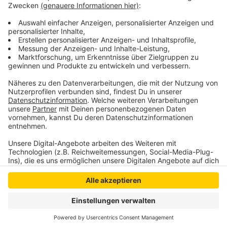
Culucu-Bar, Hohestr.123, Rindern-Kleve
www.culucubar.de
Anzeige
Anzeige
Anzeige
Anzeige