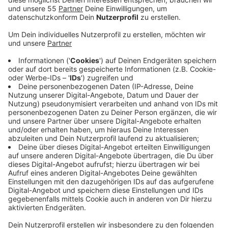
Balladen, funky frische Popsongs mit
experimentellen Einflüssen.
Veröffentlicht:
Montag, 21.06.2021 10:37
Anzeige
Dies ist zum Teil darauf zurückzuführen, dass Musiker
verschiedener Stile zusammengekommen sind, um ein
breites Spektrum an Musik live auf der Bühne zu
präsentieren. Der Zweck von CATCH22 ist es, Ihr
eigenes Spielvergnügen dem Publikum näher zu
bringen, so dass es ein großartiger Abend wird, an den
Sie sich noch lange erinnern werden.
Das Konzert beginnt um 21 Uhr und heute Abend ist
der Eintritt frei. Der Hut dreht sich um für die Band.