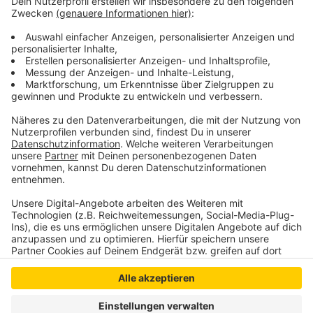
elten.de
oder 0174-7728943. Mitzubringen sind:
Warme Stopper-Socken, eine Decke und evtl. ein
kleines Kopfkissen.
Anzeige
Anzeige
Anzeige
Anzeige