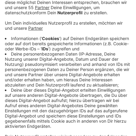
Anzeige
Die Teilnehmer tauchen ein in die Welt der
Entspannung und lernen an sechs Abenden
verschiedene Entspannungsmethoden und deren
wohltuende Wirkung kennen. Entspannungs- und Ergo-
Therapeutin Gabi Arntzen stellt die Progressive
Muskelentspannung, das Autogene Training,
Körpermeditationen, Phantasie- und Klangreisen vor.
Der Kurs beinhaltet 6 Termine und kostet 9 Euro pro
Stunde. Er findet unter den derzeit gültigen Corona-
Schutzverordnungen statt. Die maximale
Teilnehmerzahl liegt bei 12. Anmeldungen und
Information unter:
kursverwaltung@kneippverein-