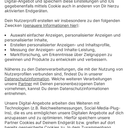
Jahrhunderte das Rheinland. Es entstanden
bedeutende Städte und Siedlungsräume, die unsere
Traditionen bis heute prägen. Viele archäologische
Denkmäler am Limes sind seit jeher gerne und viel
besuchte Orte, von denen viele bereits seit
Jahrzehnten als eingetragene Bodendenkmäler unter
Schutz stehen. Spektakuläre Entdeckungen haben
diesen kulturellen Schatz in den letzten Jahren durch
gezielte Forschungen aber nochmals erweitert und
bieten in ihrer Gesamtheit das einzigartig detaillierte
Bild einer vielfältigen Kulturlandschaft, deren römische
Wurzeln weit über das militärische Erbe Roms
hinauswirken.
Der kostenlose Vortrag beginnt um 18 Uhr. Es gelten
die 3G-Regeln, eine Teilnahme ist nur mit Anmeldung
an
xanten@kulturinfo-rheinland.de
bis Freitag den 12.