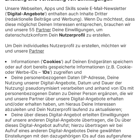
Freitag den 12. November möglich.
Veröffentlicht:
Donnerstag, 04.11.2021 16:52
Anzeige
Seit Kurzem ist der römische Limes längs des Rheins
von Remagen bis zur niederländischen Nordsee offiziell
in die Liste der Welterbestätten aufgenommen. Beim
Vortrag im LVR-RömerMuseum am Montag, den 15.
November berichtet Dr. Erich Claßen, der Leiter des
LVR-Amts für Bodendenkmalpflege im Rheinland, aus
erster Hand über das Antragsverfahren bei der Unesco
und Aufsehen erregende archäologische Forschungen
aus jüngster Zeit.
In einer der wichtigsten Grenzregionen des Römischen
Reiches schützte der Niedergermanische Limes über