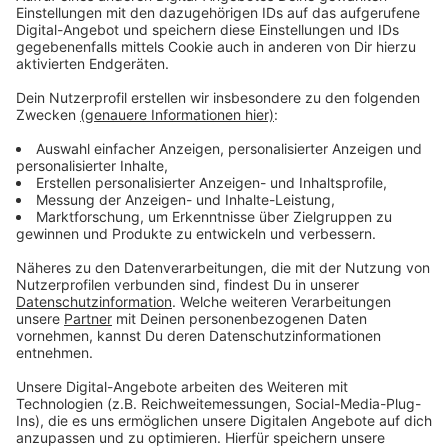
Kinder bis zum Schuleintritt benötigen keine Maske
und sind getesteten Personen gleichgestellt.
Aus dem Inhalt: MAXX lebt in Himmelshausen in den
Wolken direkt neben dem Himmelaya, den höchsten
Bergen der Erde. "Traumreparaturen jeder Art!" steht
auf seinem großen Eingangsschild. MAXX ist
Traumtüftler von Beruf. Jeden Tag bekommt er neue
Aufträge und muss die Träume der kleinen und großen
Menschen auf der Erde wieder in Ordnung bringen.
Ronalda will endlich ein Tor schießen. Jan Philip
wünscht sich Denise zu küssen. Eva-Maria will sich mal
richtig gruseln. MAXX hat so viel zu tun, dass er selbst
seine eigenen Träume schon vergessen hat. Und dann
wird ihm alles zuviel und dann reicht es ihm. Ab jetzt
bekommen alle nur noch den gleichen Traum. Alles
neu, alles gleich, alles schön, alles billig! Aber so geht