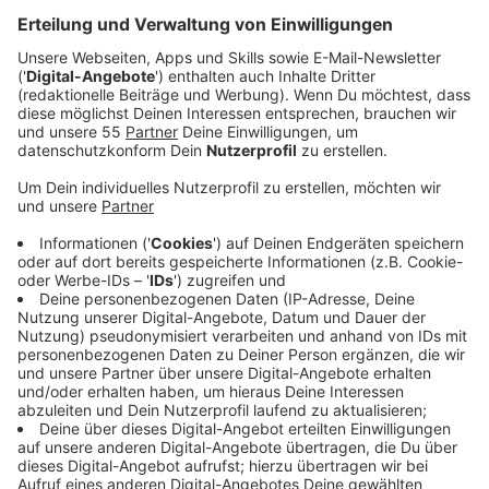
Am Samstag, 12. März, findet um 16 Uhr das nächste
Kindertheater im Reeser Bürgerhaus statt. An diesem
Tag wird das Stück „MAXX Wolke – Traumreparaturen
aller Art“ vom Theater Don Kidschote aus Münster
aufgeführt. Das Stück ist geeignet für Zuschauer ab
vier Jahren und dauert rund 50 Minuten.
Der Eintritt beträgt drei Euro für Kinder und vier Euro
für Erwachsene. Karten sind in der
Touristeninformation, Markt 41 (täglich von 10 – 16
Uhr geöffnet), erhältlich. Die Einzelkarten von allen
coronabedingten Absagen aus 2020 und 2021 können
an der Tageskasse auch gerne eingelöst werden.
Ebenso die Abokarten aus 2020 und 2021. Am Einlass
wird die 2-G-Regel kontrolliert. Während der
Veranstaltung muss eine Maske getragen werden.