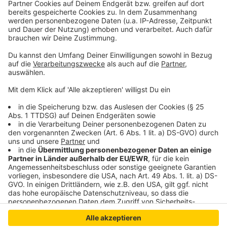
das auch nicht! Das ist doch viel zu langweilig. Los
geht die Reise zu spannenden Begegnungen,
unbekannten Gefahren, sentimentalen Momenten,
lustigen Erlebnissen und neuen Erkenntnissen. Mit viel
Musik und in einem wunderbar phantasievollen
Bühnenbild der Kinderbuchillustratorin Selda Soganci.
Anzeige
Anzeige
Anzeige