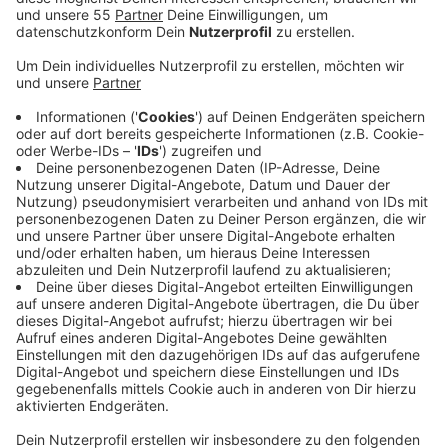
sommerliche Veranstaltungsreihe entwickelt: den
"Summer Mix '21"!
Veröffentlicht:
Mittwoch, 14.07.2021 09:28
Anzeige
In den Sommerferien finden mehr als 10
Veranstaltungen an der Burgruine Wachtendonk und
auf dem Schulhof Wankum statt. Da präsentiert dann
zum Beispiel der Kölner Comedian Martin Zingsheim
sein brandneues Programm. Außerdem stimmt das
Duo "Miikado" ein paar sanfte Klänge an und mit
"Familie Hossa" geht es quer durch die Kultschlager
der 70er Jahre.